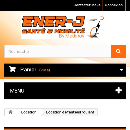
Contactez-nous
Connexion
Panier
(vide)
MENU
Location
Location de fauteuil roulant