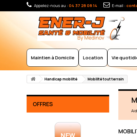
Appelez-nous au :
04 37 28 08 14
E-mail :
cont
Maintien à Domicile
Location
Vie quotid
Handicap mobilité
Mobilité tout terrain
M
OFFRES
Aid
MOBIL