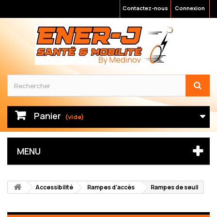
Contactez-nous
Connexion
Panier
(vide)
MENU
Accessibilité
Rampes d'accès
Rampes de seuil