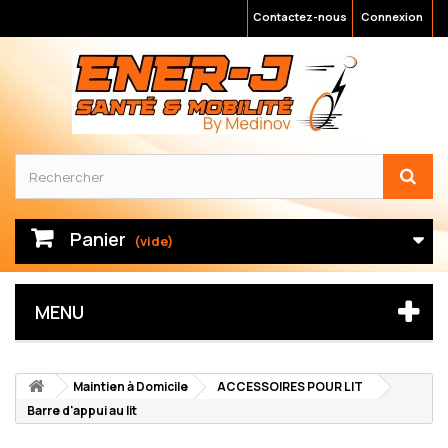
Contactez-nous
Connexion
Panier
(vide)
MENU
Maintien à Domicile
ACCESSOIRES POUR LIT
Barre d'appui au lit