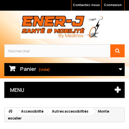
Contactez-nous
Connexion
Panier
(vide)
MENU
Accessibilité
Autres accessibilités
Monte
escalier