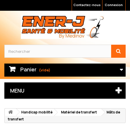
Contactez-nous
Connexion
Panier
(vide)
MENU
Handicap mobilité
Matériel de transfert
Mâts de
transfert