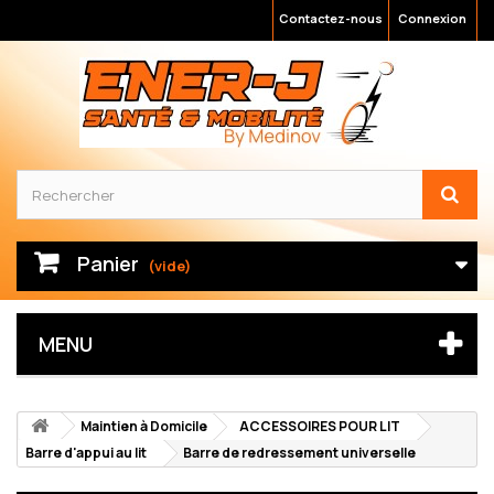
Contactez-nous
Connexion
Panier
(vide)
MENU
Maintien à Domicile
ACCESSOIRES POUR LIT
Barre d'appui au lit
Barre de redressement universelle