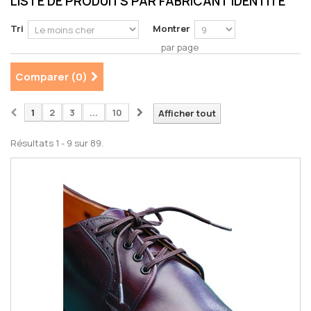
LISTE DE PRODUITS PAR FABRICANT IDENTITE
Tri
Montrer
par page
Comparer (
0
)
1
2
3
...
10
Afficher tout
Résultats 1 - 9 sur 89.