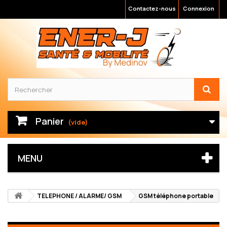
Contactez-nous
Connexion
Panier
(vide)
MENU
TELEPHONE / ALARME/ GSM
GSM téléphone portable