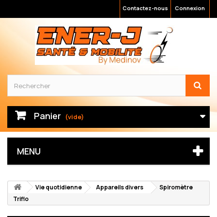
Contactez-nous
Connexion
Panier
(vide)
MENU
Vie quotidienne
Appareils divers
Spiromètre
Triflo