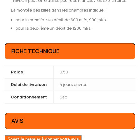
TRIFLO II peut être utilisé pour des manœuvres expiratoires.
La montée des billes dans les chambres indique :
pour la première un débit de 600 ml/s, 900 ml/s,
pour la deuxième un débit de 1200 ml/s.
FICHE TECHNIQUE
Poids
0.50
Délai de livraison
4 jours ouvrés
Conditionnement
Sac
AVIS
Soyez le premier à donner votre avis