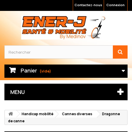
Contactez-nous
Connexion
Panier
(vide)
MENU
Handicap mobilité
Cannes diverses
Dragonne
de canne