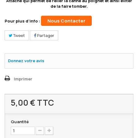
Attache qui permet de relier la canne au poignet et ainsi éviter
de la faire tomber.
Nous Contacter
Pour plus d'info :
Tweet
Partager
Donnez votre avis
Imprimer
5,00 €
TTC
Quantité