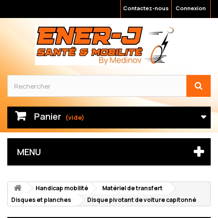
Contactez-nous
Connexion
Panier
(vide)
MENU
Handicap mobilité
Matériel de transfert
Disques et planches
Disque pivotant de voiture capitonné