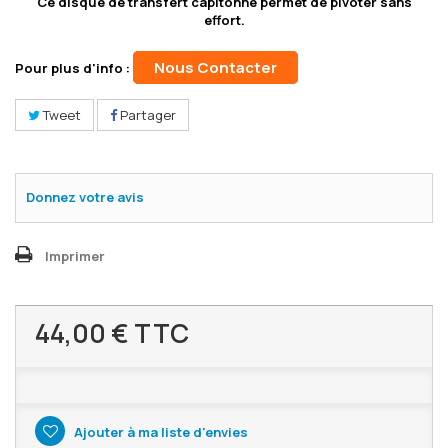
Ce disque de transfert capitonné permet de pivoter sans
effort.
Nous Contacter
Pour plus d'info :
Tweet
Partager
Donnez votre avis
Imprimer
44,00 €
TTC
Ajouter à ma liste d'envies