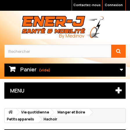
Contactez-nous
Connexion
Panier
(vide)
MENU
Vie quotidienne
Manger et Boire
Petits appareils
Hachoir