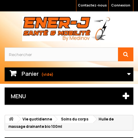
Contactez-nous
Connexion
Panier
(vide)
MENU
Vie quotidienne
Soins du corps
Huile de
massage drainante bio 100ml