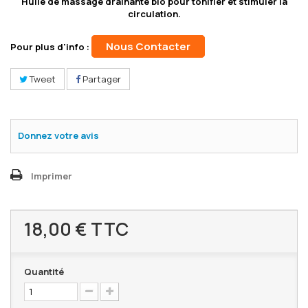
Huile de massage drainante bio pour tonifier et stimuler la
circulation.
Nous Contacter
Pour plus d'info :
Tweet
Partager
Donnez votre avis
Imprimer
18,00 €
TTC
Quantité