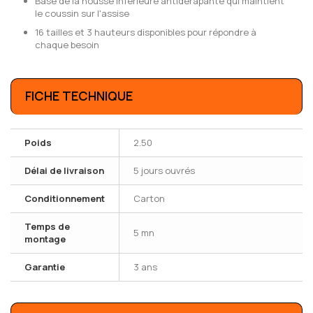
Base de la housse inférieure antidérapante qui maintient
le coussin sur l'assise
16 tailles et 3 hauteurs disponibles pour répondre à
chaque besoin
FICHE TECHNIQUE
Poids
2.50
Délai de livraison
5 jours ouvrés
Conditionnement
Carton
Temps de
5 mn
montage
Garantie
3 ans