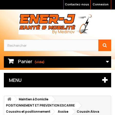
Contactez-nous
Connexion
Panier
(vide)
MENU
Maintien à Domicile
POSITIONNEMENT ET PREVENTION ESCARRE
Coussins et positionnement
Assise
Coussin Alova