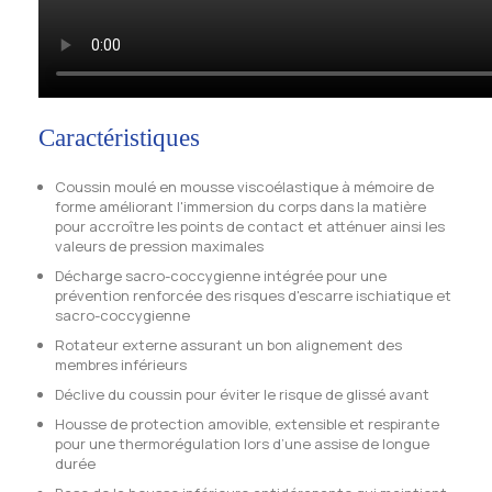
Caractéristiques
Coussin moulé en mousse viscoélastique à mémoire de
forme améliorant l'immersion du corps dans la matière
pour accroître les points de contact et atténuer ainsi les
valeurs de pression maximales
Décharge sacro-coccygienne intégrée pour une
prévention renforcée des risques d'escarre ischiatique et
sacro-coccygienne
Rotateur externe assurant un bon alignement des
membres inférieurs
Déclive du coussin pour éviter le risque de glissé avant
Housse de protection amovible, extensible et respirante
pour une thermorégulation lors d’une assise de longue
durée