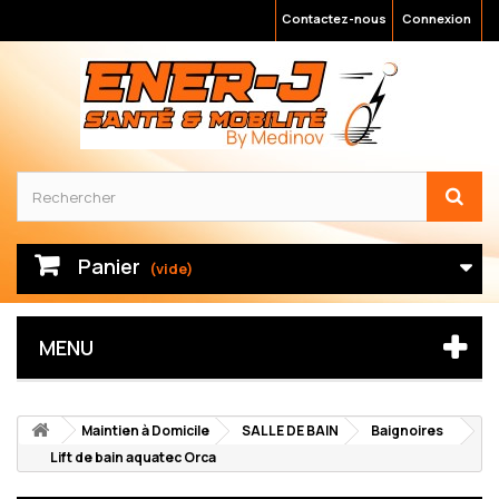
Contactez-nous
Connexion
Panier
(vide)
MENU
Maintien à Domicile
SALLE DE BAIN
Baignoires
Lift de bain aquatec Orca