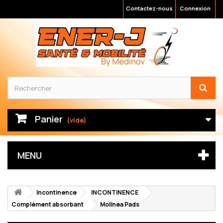
Contactez-nous
Connexion
Panier
(vide)
MENU
Incontinence
INCONTINENCE
Complément absorbant
Molinea Pads