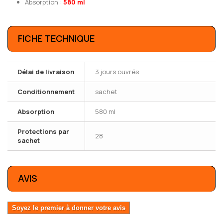
Absorption :
580 ml
FICHE TECHNIQUE
Délai de livraison
3 jours ouvrés
Conditionnement
sachet
Absorption
580 ml
Protections par
28
sachet
AVIS
Soyez le premier à donner votre avis