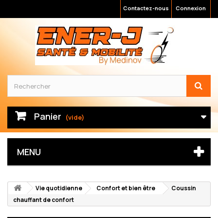
Contactez-nous
Connexion
Panier
(vide)
MENU
Vie quotidienne
Confort et bien être
Coussin
chauffant de confort