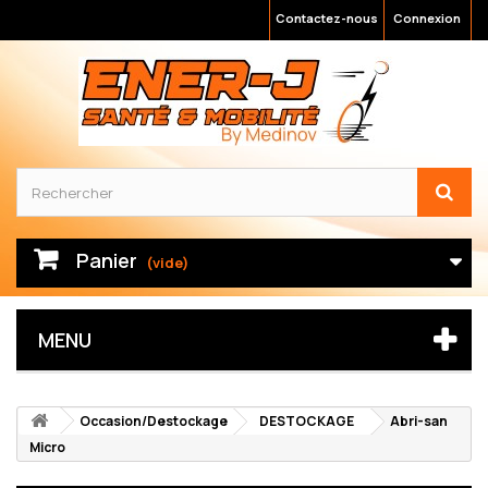
Contactez-nous
Connexion
Panier
(vide)
MENU
Occasion/Destockage
DESTOCKAGE
Abri-san
Micro