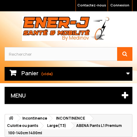
Contactez-nous
Connexion
Panier
(vide)
MENU
Incontinence
INCONTINENCE
Culotte ou pants
Large(T3)
ABENA Pants L1 Premium
100-140cm 1400ml